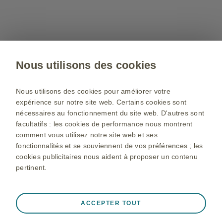
Nous utilisons des cookies
Nous utilisons des cookies pour améliorer votre
expérience sur notre site web. Certains cookies sont
nécessaires au fonctionnement du site web. D'autres sont
facultatifs : les cookies de performance nous montrent
comment vous utilisez notre site web et ses
fonctionnalités et se souviennent de vos préférences ; les
© 2001-2026 GSK plc. All rights reserved. Trade marks are owned
cookies publicitaires nous aident à proposer un contenu
by or licensed to the GSK group of companies.
pertinent.
GSK plc. Registered in England and Wales No. 3888792.
Registered office:
79 New Oxford Street, London, United
Toujours actifs
Cookies strictement nécessaires
ACCEPTER TOUT
Kingdom,
WC1A 1DG
.
❮
Nécessaires au bon fonctionnement du site web,
Données personnelles